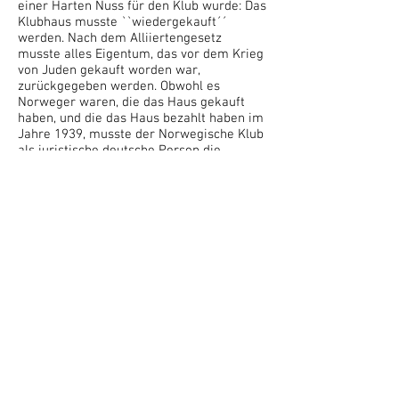
einer Harten Nuss für den Klub wurde: Das
Klubhaus musste ``wiedergekauft´´
werden. Nach dem Alliiertengesetz
musste alles Eigentum, das vor dem Krieg
von Juden gekauft worden war,
zurückgegeben werden. Obwohl es
Norweger waren, die das Haus gekauft
haben, und die das Haus bezahlt haben im
Jahre 1939, musste der Norwegische Klub
als juristische deutsche Person die
geltenden Gesetzte anerkennen, und Dank
guter Freunde in Norwegen und in
Deutschland konnte der Klub den
entsprechenden Betrag noch einmal
aufbringen und bezahlen.
Deutschland erlebte nach dem Krieg einen
unglaublichen Wiederaufbau, und mit der
ständig sich wieder festigenden
Freundschaft zwischen Deutschland und
Norwegern blühte auch das Klubleben
wieder auf.
Aber, mit der Entwicklung der
Zusammenarbeit zwischen den beiden