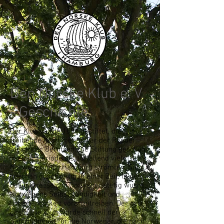
Den Norske Klub e. V.
- Geschichte
Der Klub wurde 1889 gestiftet, die
treibende Kraft hierzu war der Reeder
Alexander Berntsen. Die Stiftung geschah
in einer Periode als auffallend viele
Norweger nach Hamburg strömten. Sie
geschah gleichzeitig in einer Zeit, in der
das Interesse der Norweger stetig wuchs,
Norwegens Selbstständigkeit und
Unabhängigkeit voranzutreiben. Der neu
gestiftete Klub wurde schnell der
Sammelpunkt für die Norweger, die nach