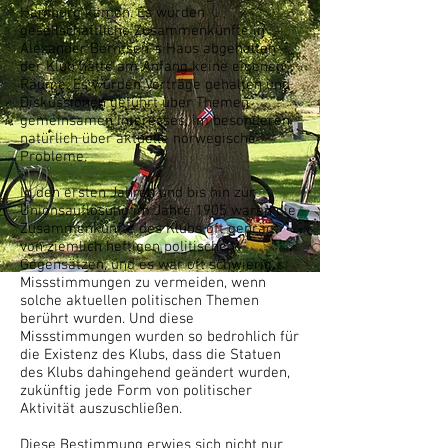
Hamburg kamen. Es wurden
gesellschaftliche Zusammenkünfte in
Alexander Berntsen´s Haus abgehalten –
der Klub hatte am Anfang keine eigenen
Räume. Es wurden Vorträge gehalten und
Diskussionen geführt über Themen
gemeinsamen Interesses, im besonderen
natürlich über aktuelle norwegische
Probleme.
In den ersten Jahren und bis hin zur
Unionsauflösung im Jahre 1905 waren die
Zusammenkünfte des Klubs oft geprägt
von ziemlich heftigen politischen
Gegensätzen, und es war oft schwierig,
Missstimmungen zu vermeiden, wenn
solche aktuellen politischen Themen
berührt wurden. Und diese
Missstimmungen wurden so bedrohlich für
die Existenz des Klubs, dass die Statuen
des Klubs dahingehend geändert wurden,
zukünftig jede Form von politischer
Aktivität auszuschließen.
Diese Bestimmung erwies sich nicht nur